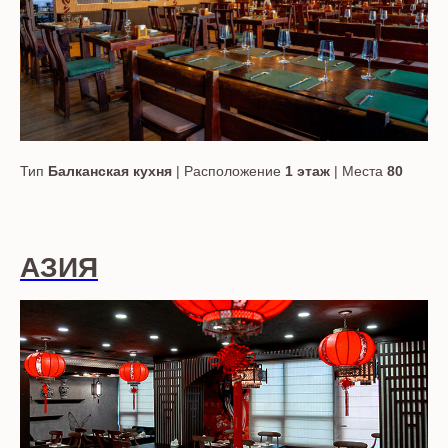
Тип
Балканская кухня
| Расположение
1 этаж
| Места
80
АЗИЯ