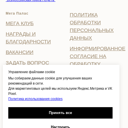
"Всероссийская Книга Почёта"
Мега Палас
ПОЛИТИКА
ОБРАБОТКИ
МЕГА КЛУБ
ПЕРСОНАЛЬНЫХ
НАГРАДЫ И
ДАННЫХ
БЛАГОДАРНОСТИ
ИНФОРМИРОВАННОЕ
ВАКАНСИИ
СОГЛАСИЕ НА
ЗАДАТЬ ВОПРОС
ОБРАБОТКУ
ПЕРСОНАЛЬНЫХ
Управление файлами cookie
СВИДЕТЕЛЬСТВО О
Мы собираем данные cookie для улучшения ваших
ДАННЫХ
ПРИСВОЕНИИ
рекомендаций в сети.
КАТЕГОРИИ
Для маркетинговых целей мы используем Яндекс.Метрика и VK
ПОЛИТИКА
Pixel.
ИСПОЛЬЗОВАНИЯ
Политика использования cookies
COOKIES
Принять все
ПРАВИЛА
ПРОЖИВАНИЯ
Настроить