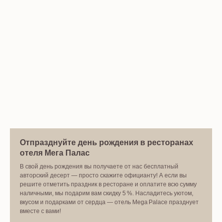
Отпразднуйте день рождения в ресторанах
отеля Мега Палас
В свой день рождения вы получаете от нас бесплатный
авторский десерт — просто скажите официанту! А если вы
решите отметить праздник в ресторане и оплатите всю сумму
наличными, мы подарим вам скидку 5 %. Насладитесь уютом,
вкусом и подарками от сердца — отель Mega Palace празднует
вместе с вами!