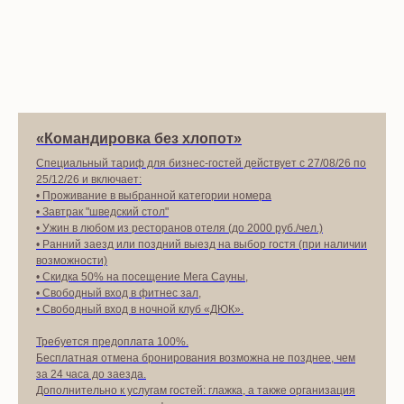
«
Командировка без хлопот
»
Специальный тариф для бизнес-гостей действует с 27/08/26 по
25/12/26 и включает:
• Проживание в выбранной категории номера
• Завтрак "шведский стол"
• Ужин в любом из ресторанов отеля (до 2000 руб./чел.)
• Ранний заезд или поздний выезд на выбор гостя (при наличии
возможности)
• Скидка 50% на посещение Мега Сауны,
• Свободный вход в фитнес зал,
• Свободный вход в ночной клуб «ДЮК».
Требуется предоплата 100%.
Бесплатная отмена бронирования возможна не позднее, чем
за 24 часа до заезда.
Дополнительно к услугам гостей: глажка, а также организация