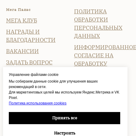
Мега Палас
ПОЛИТИКА
ОБРАБОТКИ
МЕГА КЛУБ
ПЕРСОНАЛЬНЫХ
НАГРАДЫ И
ДАННЫХ
БЛАГОДАРНОСТИ
ИНФОРМИРОВАННО
ВАКАНСИИ
СОГЛАСИЕ НА
ЗАДАТЬ ВОПРОС
ОБРАБОТКУ
ПЕРСОНАЛЬНЫХ
СВИДЕТЕЛЬСТВО О
Управление файлами cookie
ДАННЫХ
ПРИСВОЕНИИ
Мы собираем данные cookie для улучшения ваших
рекомендаций в сети.
КАТЕГОРИИ
ПОЛИТИКА
Для маркетинговых целей мы используем Яндекс.Метрика и VK
Pixel.
ИСПОЛЬЗОВАНИЯ
Политика использования cookies
COOKIES
Принять все
ПРАВИЛА
ПРОЖИВАНИЯ
Настроить