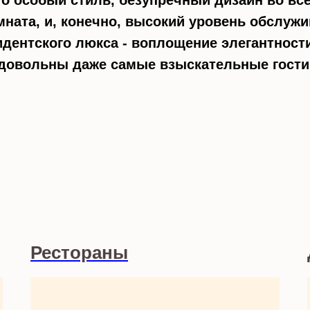
го особый стиль, безупречный дизайн во вс
мната, и, конечно, высокий уровень обслужи
идентского люкса - воплощение элегантнос
довольны даже самые взыскательные гости
Рестораны