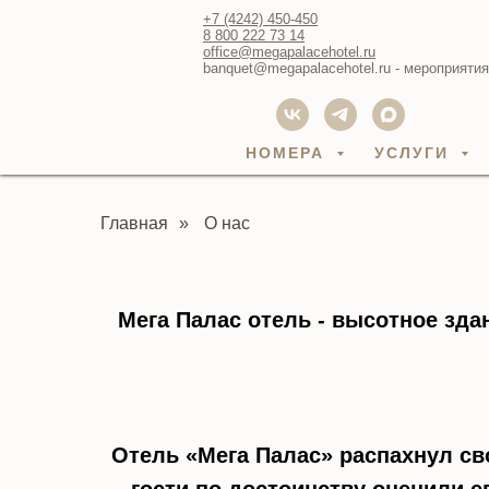
+7 (4242) 450-450
8 800 222 73 14
office@megapalacehotel.ru
banquet@megapalacehotel.ru - мероприятия
НОМЕРА
УСЛУГИ
Главная
»
О нас
Мега Палас отель - высотное зда
Отель «Мега Палас» распахнул св