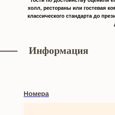
гости по достоинству оценили е
холл, рестораны или гостевая ко
классического стандарта до през
Информация
Номера