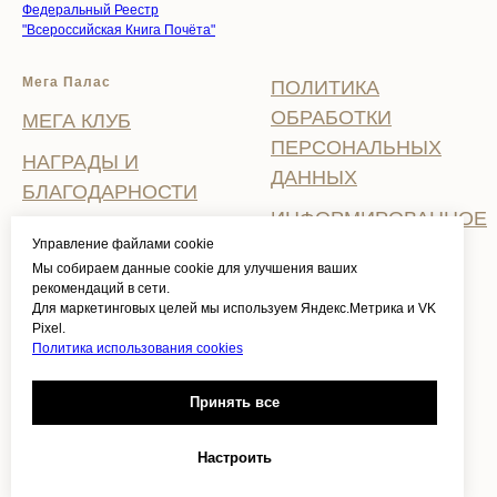
Федеральный Реестр
"Всероссийская Книга Почёта"
Мега Палас
ПОЛИТИКА
ОБРАБОТКИ
МЕГА КЛУБ
ПЕРСОНАЛЬНЫХ
НАГРАДЫ И
ДАННЫХ
БЛАГОДАРНОСТИ
ИНФОРМИРОВАННОЕ
ВАКАНСИИ
Управление файлами cookie
СОГЛАСИЕ НА
Мы собираем данные cookie для улучшения ваших
ЗАДАТЬ ВОПРОС
ОБРАБОТКУ
рекомендаций в сети.
ПЕРСОНАЛЬНЫХ
Для маркетинговых целей мы используем Яндекс.Метрика и VK
СВИДЕТЕЛЬСТВО О
Pixel.
ДАННЫХ
ПРИСВОЕНИИ
Политика использования cookies
КАТЕГОРИИ
ПОЛИТИКА
Принять все
ИСПОЛЬЗОВАНИЯ
COOKIES
Настроить
ПРАВИЛА